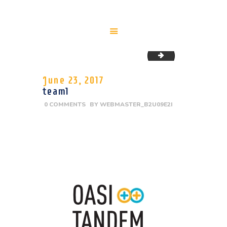
team2
HOME
June 23, 2017
CHI SIAMO
team1
SERVIZI
0
COMMENTS
BY
WEBMASTER_B2U09E2I
PER LE AZIENDE
PARTECIPA
MEDIA
WHISTLEBLOWING