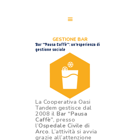
GESTIONE BAR
HOME
Bar “Pausa Caffè”: un’esperienza di
CHI SIAMO
gestione sociale
SERVIZI
PER LE AZIENDE
PARTECIPA
MEDIA
WHISTLEBLOWING
La Cooperativa Oasi
Tandem gestisce dal
2008 il
Bar “Pausa
Caff
è”
, presso
l’
Ospedale Civile di
Arco
. L’attività si avvia
grazie all’attenzione