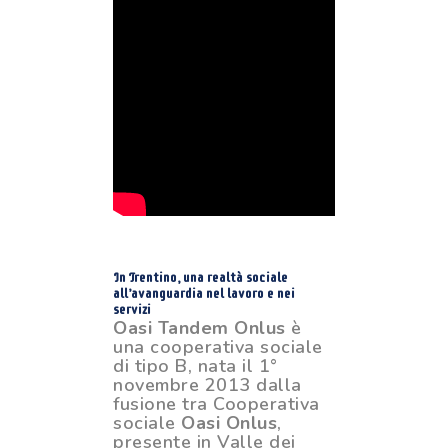
In Trentino, una realtà sociale
all’avanguardia nel lavoro e nei
servizi
Oasi Tandem Onlus
è
una cooperativa sociale
di tipo B, nata il 1°
novembre 2013 dalla
fusione tra Cooperativa
sociale
Oasi Onlus
,
presente in Valle dei