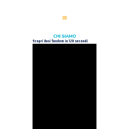
CHI SIAMO
HOME
Scopri Oasi Tandem in 120 secondi
CHI SIAMO
SERVIZI
PER LE AZIENDE
PARTECIPA
MEDIA
WHISTLEBLOWING