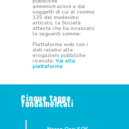
pubbliche
amministrazioni e dai
soggetti di cui al comma
125 del medesimo
articolo, la Società
attesta che ha incassato
le seguenti somme:
Piattaforma web con i
dati relativi alle
erogazioni pubbliche
ricevute:
Vai alla
piattaforma
Cinque tappe
fondamentali
Nasce Oasi SOS