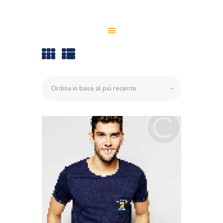
HOME
CHI SIAMO
SERVIZI
PER LE AZIENDE
PARTECIPA
MEDIA
WHISTLEBLOWING