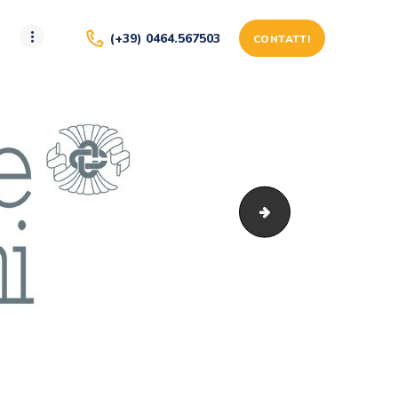
A
(+39) 0464.567503
CONTATTI
terlago