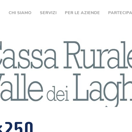
HOME
E
CHI SIAMO
SERVIZI
PER LE AZIENDE
PARTECIP
CHI SIAMO
SERVIZI
PER LE AZIENDE
PARTECIPA
MEDIA
WHISTLEBLOWIN
G
×250