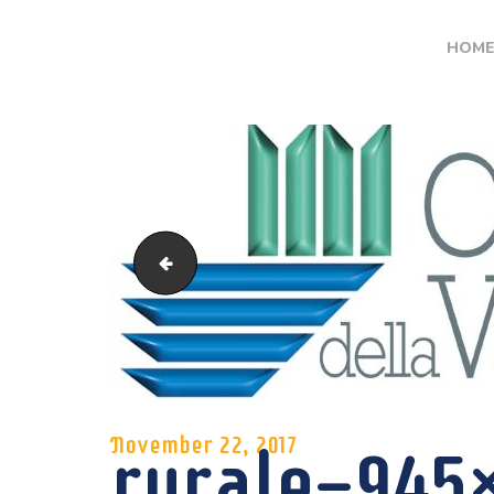
HOM
PAT.1355925772
November 22, 2017
rurale-945